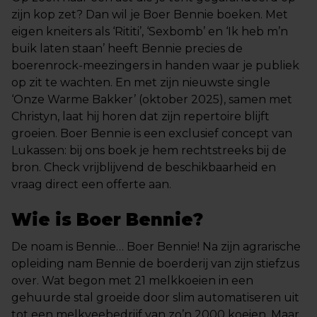
zijn kop zet? Dan wil je Boer Bennie boeken. Met
eigen kneiters als ‘Rititi’, ‘Sexbomb’ en ‘Ik heb m’n
buik laten staan’ heeft Bennie precies de
boerenrock-meezingers in handen waar je publiek
op zit te wachten. En met zijn nieuwste single
‘Onze Warme Bakker’ (oktober 2025), samen met
Christyn, laat hij horen dat zijn repertoire blijft
groeien. Boer Bennie is een exclusief concept van
Lukassen: bij ons boek je hem rechtstreeks bij de
bron. Check vrijblijvend de beschikbaarheid en
vraag direct een offerte aan.
Wie is Boer Bennie?
De noam is Bennie… Boer Bennie! Na zijn agrarische
opleiding nam Bennie de boerderij van zijn stiefzus
over. Wat begon met 21 melkkoeien in een
gehuurde stal groeide door slim automatiseren uit
tot een melkveebedrijf van zo’n 2000 koeien. Maar