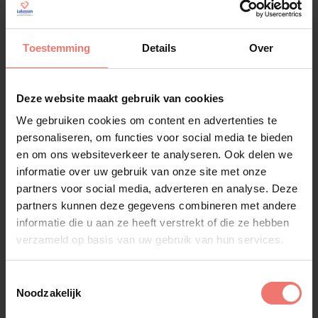
bewezen dat zijn formule werkt op zowel een
goedgevulde feesttent als een uitverkocht
festivalterrein. Voor een organisator betekent dat in
Toestemming
Details
Over
de praktijk: je boekt een act die zijn publiek kent en
weet hoe je een tent vol bier en lompigheid in
beweging krijgt.
Deze website maakt gebruik van cookies
Wat kost Boer Bennie boeken?
We gebruiken cookies om content en advertenties te
personaliseren, om functies voor social media te bieden
Prijs vanaf: € 1.995,- voor een optreden van 30
en om ons websiteverkeer te analyseren. Ook delen we
minuten.
Bennie treedt op als tape-act, inclusief
informatie over uw gebruik van onze site met onze
monitorset (M-set). Bij wensen rondom techniek,
partners voor social media, adverteren en analyse. Deze
licht, een langere speelduur of een combinatie met
partners kunnen deze gegevens combineren met andere
een DJ voor het feest erna, stellen we graag een
informatie die u aan ze heeft verstrekt of die ze hebben
offerte op maat op.
verzameld op basis van uw gebruik van hun services.
Neem contact op met Ralf
Toestemmingsselectie
Noodzakelijk
Wil je weten of Boer Bennie beschikbaar is op jouw
datum? Neem contact op met Ralf of een van zijn