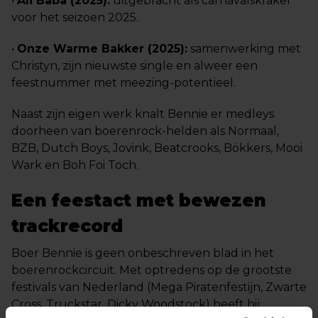
•
Ali Baba (2025):
uitgebracht als carnavalskraker
voor het seizoen 2025.
•
Onze Warme Bakker (2025):
samenwerking met
Christyn, zijn nieuwste single en alweer een
feestnummer met meezing-potentieel.
Naast zijn eigen werk knalt Bennie er medleys
doorheen van boerenrock-helden als Normaal,
BZB, Dutch Boys, Jovink, Beatcrooks, Bökkers, Mooi
Wark en Boh Foi Toch.
Een feestact met bewezen
trackrecord
Boer Bennie is geen onbeschreven blad in het
boerenrockcircuit. Met optredens op de grootste
festivals van Nederland (Mega Piratenfestijn, Zwarte
Cross, Truckstar, Dicky Woodstock) heeft hij