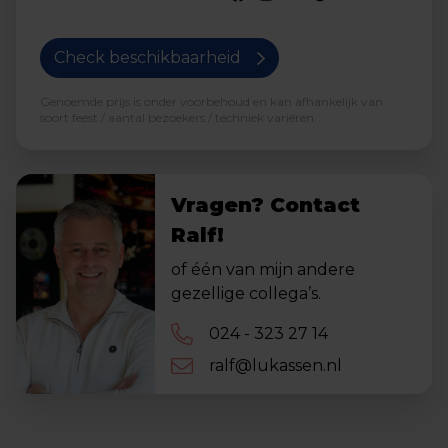
Check beschikbaarheid
Genoemde prijs is onder voorbehoud en kan afhankelijk van
soort feest / aantal bezoekers / techniek variëren.
Vragen? Contact
Ralf!
of één van mijn andere
gezellige collega’s.
024 - 323 27 14
ralf@lukassen.nl