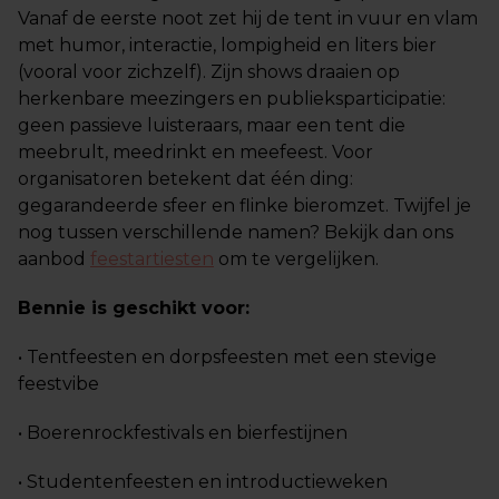
Vanaf de eerste noot zet hij de tent in vuur en vlam
met humor, interactie, lompigheid en liters bier
(vooral voor zichzelf). Zijn shows draaien op
herkenbare meezingers en publieksparticipatie:
geen passieve luisteraars, maar een tent die
meebrult, meedrinkt en meefeest. Voor
organisatoren betekent dat één ding:
gegarandeerde sfeer en flinke bieromzet. Twijfel je
nog tussen verschillende namen? Bekijk dan ons
aanbod
feestartiesten
om te vergelijken.
Bennie is geschikt voor:
• Tentfeesten en dorpsfeesten met een stevige
feestvibe
• Boerenrockfestivals en bierfestijnen
• Studentenfeesten en introductieweken