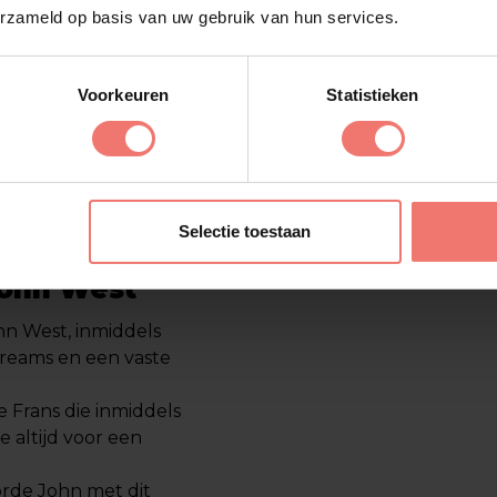
erzameld op basis van uw gebruik van hun services.
d vastgelegd in het
 samen met La$$a,
it.
Voorkeuren
Statistieken
tiest die bewezen
zichzelf spreekt. Wil
naar het
overzicht van
tiesten
die Lukassen
Selectie toestaan
ohn West
hn West, inmiddels
treams en een vaste
 Frans die inmiddels
 altijd voor een
rde John met dit