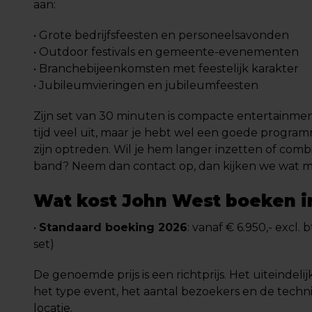
aan:
• Grote bedrijfsfeesten en personeelsavonden
• Outdoor festivals en gemeente-evenementen
• Branchebijeenkomsten met feestelijk karakter
• Jubileumvieringen en jubileumfeesten
Zijn set van 30 minuten is compacte entertainment.
tijd veel uit, maar je hebt wel een goede progr
zijn optreden. Wil je hem langer inzetten of com
band? Neem dan contact op, dan kijken we wat mog
Wat kost John West boeken i
•
Standaard boeking 2026
: vanaf € 6.950,- excl.
set)
De genoemde prijs is een richtprijs. Het uiteindelij
het type event, het aantal bezoekers en de techni
locatie.