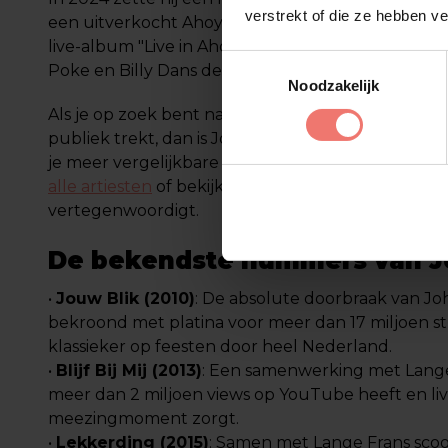
verstrekt of die ze hebben v
een uitverkocht Ahoy Rotterdam. Dat concert wer
live-album "Live in Ahoy 2024". In 2025 bracht hij
Toestemmingsselectie
Poke en Billy Dans de zomerhit "Wereldwonder" u
Noodzakelijk
Als je op zoek bent naar een Nederlandstalige ar
publiek trekt, dan is John West een naam die voor 
je meer vergelijkbare artiesten bekijken? Ga dan 
alle artiesten
of bekijk specifiek de
Nederlandse ar
vertegenwoordigt.
De bekendste nummers van J
•
Jouw Blik (2010)
: De absolute doorbraak van Jo
bekroond met platina voor meer dan 17 miljoen s
klassieker op feesten door heel Nederland.
•
Blijf Bij Mij (2013)
: Een samenwerking met Lange
meer dan 2 miljoen views op YouTube heeft en live
meezingmoment zorgt.
•
Lekkerding (2015)
: Samen met Lange Frans scoo