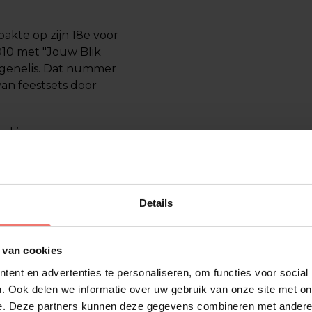
akte op zijn 18e voor
010 met "Jouw Blik
genelis. Dat nummer
van feestsets door
erkingen,
ij Toppers in Concert
aal van 200.000
t SBS6-programma
UMA NL Awards en
Details
 voor twee van zijn
 van cookies
 nummers zijn ook live
ent en advertenties te personaliseren, om functies voor social
. Ook delen we informatie over uw gebruik van onze site met on
e. Deze partners kunnen deze gegevens combineren met andere i
 concert te geven in