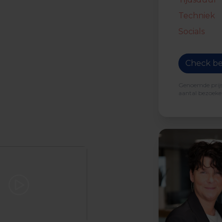
Techniek
Socials
Check be
Genoemde prijs 
aantal bezoeker