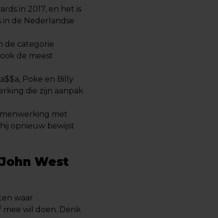
s in 2017, en het is
 in de Nederlandse
n de categorie
, ook de meest
La$$a, Poke en Billy
rking die zijn aanpak
 samenwerking met
hij opnieuw bewijst
 John West
ten waar
ef mee wil doen. Denk