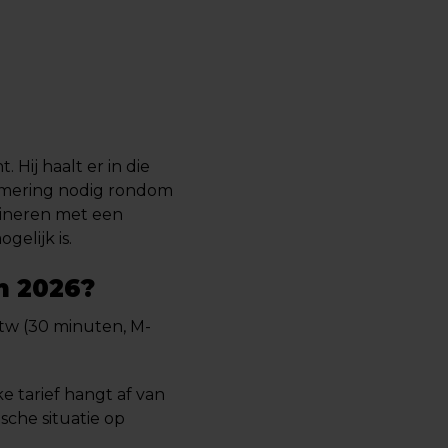
 Hij haalt er in die
ammering nodig rondom
bineren met een
elijk is.
n 2026?
 btw (30 minuten, M-
ke tarief hangt af van
sche situatie op