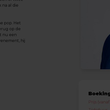
 na al die
e pop. Het
terug op de
t nu een
evenement, hij
Boeking
Prijs (vanaf
Tijdsduur