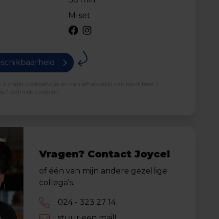
M-set
schikbaarheid
is onder voorbehoud en kan afhankelijk van soort feest /
s / techniek variëren.
Vragen? Contact Joyce!
of één van mijn andere gezellige
collega’s.
024 - 323 27 14
stuur een mail!