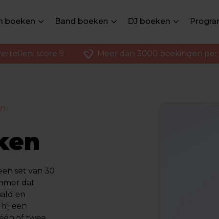
en boeken
Band boeken
DJ boeken
Progra
ertellen: score 9
Meer dan 3000 boekingen per 
en
ken
een set van 30
ummer dat
aald en
hij een
 één of twee