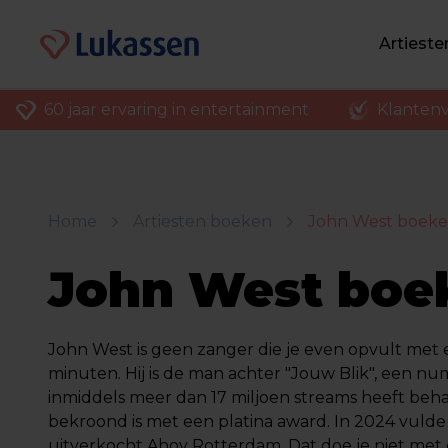
Artiest
60 jaar ervaring in entertainment
Klantenv
Home
Artiesten boeken
John West boek
John West boe
John West is geen zanger die je even opvult met 
minuten. Hij is de man achter "Jouw Blik", een n
inmiddels meer dan 17 miljoen streams heeft beh
bekroond is met een platina award. In 2024 vulde 
uitverkocht Ahoy Rotterdam. Dat doe je niet met