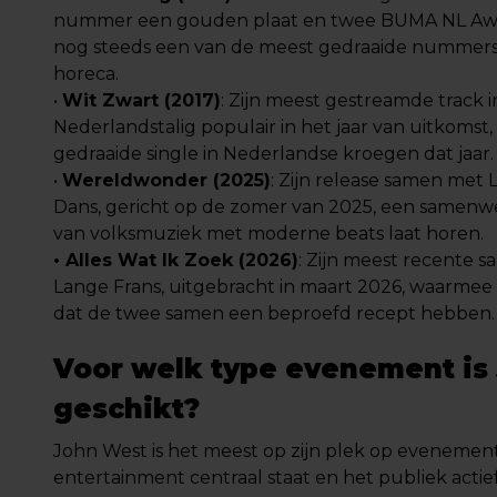
nummer een gouden plaat en twee BUMA NL Award
nog steeds een van de meest gedraaide nummers
horeca.
•
Wit Zwart (2017)
: Zijn meest gestreamde track i
Nederlandstalig populair in het jaar van uitkomst
gedraaide single in Nederlandse kroegen dat jaar.
•
Wereldwonder (2025)
: Zijn release samen met 
Dans, gericht op de zomer van 2025, een samenwe
van volksmuziek met moderne beats laat horen.
• Alles Wat Ik Zoek (2026)
: Zijn meest recente
Lange Frans, uitgebracht in maart 2026, waarmee 
dat de twee samen een beproefd recept hebben.
Voor welk type evenement is
geschikt?
John West is het meest op zijn plek op evenemen
entertainment centraal staat en het publiek acti