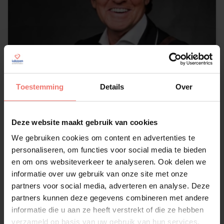
Toestemming
Details
Over
Deze website maakt gebruik van cookies
We gebruiken cookies om content en advertenties te
Jacques Herb
personaliseren, om functies voor social media te bieden
€ 2495,-
en om ons websiteverkeer te analyseren. Ook delen we
informatie over uw gebruik van onze site met onze
Lees meer
partners voor social media, adverteren en analyse. Deze
partners kunnen deze gegevens combineren met andere
informatie die u aan ze heeft verstrekt of die ze hebben
verzameld op basis van uw gebruik van hun services.