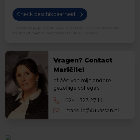
Check beschikbaarheid
Genoemde prijs is onder voorbehoud en kan afhankelijk van
soort feest / aantal bezoekers / techniek variëren.
Vragen? Contact
Mariëlle!
of één van mijn andere
gezellige collega’s.
024 - 323 27 14
marielle@lukassen.nl