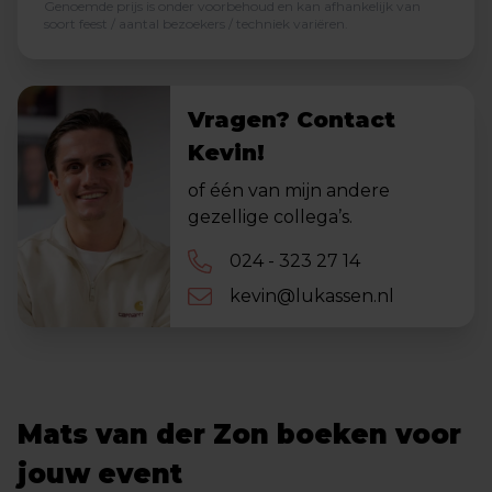
Genoemde prijs is onder voorbehoud en kan afhankelijk van
soort feest / aantal bezoekers / techniek variëren.
Vragen? Contact
Kevin!
of één van mijn andere
gezellige collega’s.
024 - 323 27 14
kevin@lukassen.nl
Mats van der Zon boeken voor
jouw event