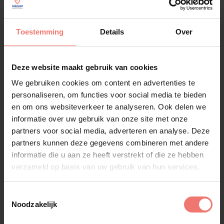
telefonisch bereikbaar via 024 - 323 27 14 of stuur
een e-mail naar
info@lukassen.nl
.
Toestemming
Details
Over
Deze website maakt gebruik van cookies
We gebruiken cookies om content en advertenties te
personaliseren, om functies voor social media te bieden
en om ons websiteverkeer te analyseren. Ook delen we
informatie over uw gebruik van onze site met onze
Vergelijkbare artiesten
partners voor social media, adverteren en analyse. Deze
partners kunnen deze gegevens combineren met andere
informatie die u aan ze heeft verstrekt of die ze hebben
Alle artiesten
verzameld op basis van uw gebruik van hun services.
Toestemmingsselectie
Noodzakelijk