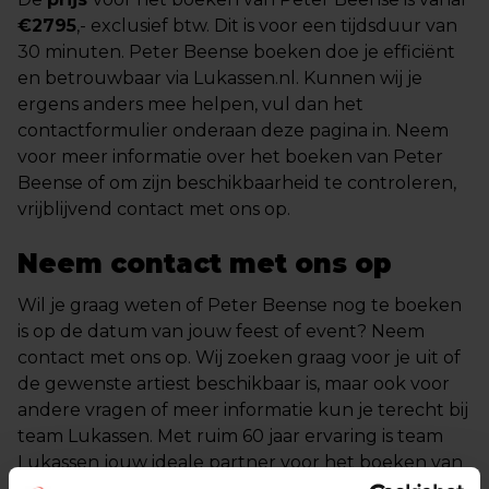
€2795
,- exclusief btw. Dit is voor een tijdsduur van
30 minuten. Peter Beense boeken doe je efficiënt
en betrouwbaar via Lukassen.nl. Kunnen wij je
ergens anders mee helpen, vul dan het
contactformulier onderaan deze pagina in. Neem
voor meer informatie over het boeken van Peter
Beense of om zijn beschikbaarheid te controleren,
vrijblijvend contact met ons op.
Neem contact met ons op
Wil je graag weten of Peter Beense nog te boeken
is op de datum van jouw feest of event? Neem
contact met ons op. Wij zoeken graag voor je uit of
de gewenste artiest beschikbaar is, maar ook voor
andere vragen of meer informatie kun je terecht bij
team Lukassen. Met ruim 60 jaar ervaring is team
Lukassen jouw ideale partner voor het boeken van
artiesten, zangers, coverbands of DJ’s,. Wij zijn