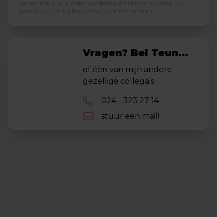
Genoemde prijs is onder voorbehoud en kan afhankelijk van
soort feest / aantal bezoekers / techniek variëren.
Vragen? Bel Teun...
of één van mijn andere
gezellige collega’s.
024 - 323 27 14
stuur een mail!