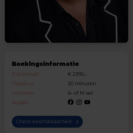
Boekingsinformatie
Prijs (vanaf)
€ 2995,-
Tijdsduur
30 minuten
Techniek
A- of M-set
Socials
Check beschikbaarheid