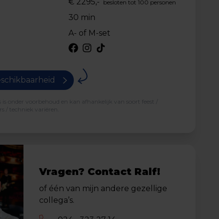
€ 2295,-
besloten tot 100 personen
30 min
A- of M-set
schikbaarheid
is onder voorbehoud en kan afhankelijk van soort feest /
s / techniek variëren.
Vragen? Contact Ralf!
of één van mijn andere gezellige
collega’s.