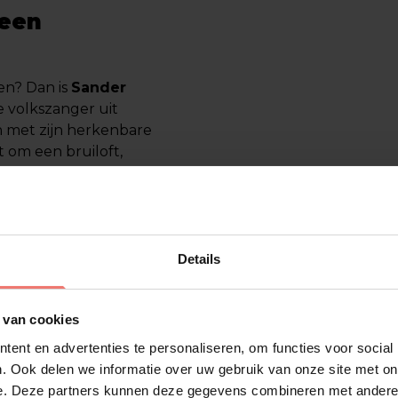
 een
en? Dan is
Sander
 volkszanger uit
n met zijn herkenbare
 om een bruiloft,
gt gegarandeerd voor
en
kun je eenvoudig
of evenement. Lees
tvolle artiest en
nheid.
Details
 van cookies
van de meest geliefde
ent en advertenties te personaliseren, om functies voor social
leeftijd met zingen en
. Ook delen we informatie over uw gebruik van onze site met on
e spotlight. Net als
e. Deze partners kunnen deze gegevens combineren met andere i