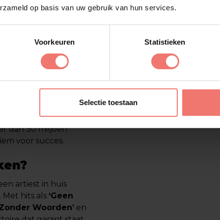
alentenjachten, waarin
erzameld op basis van uw gebruik van hun services.
am in 2010 toen hij
 Heijden) de single
eerste hit en haalde
Voorkeuren
Statistieken
er nog meer
adiostations en hij
lein. Zijn unieke
Selectie toestaan
ken hem een van de
ving hij zelfs een
er dan 30 miljoen
iem voor succes.
ken?
en artiest in huis
 Met hits als
‘Geen
 Zonder Woorden’
en
toire dat garant staat