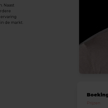
n. Naast
erdere
 ervaring
in de markt.
Boeking
Prijzen