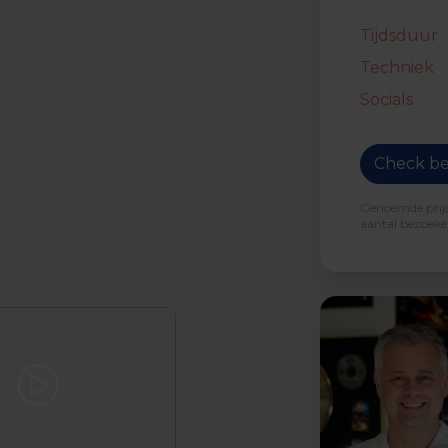
Tijdsduur
Techniek
Socials
Check be
Genoemde prijs 
aantal bezoeker