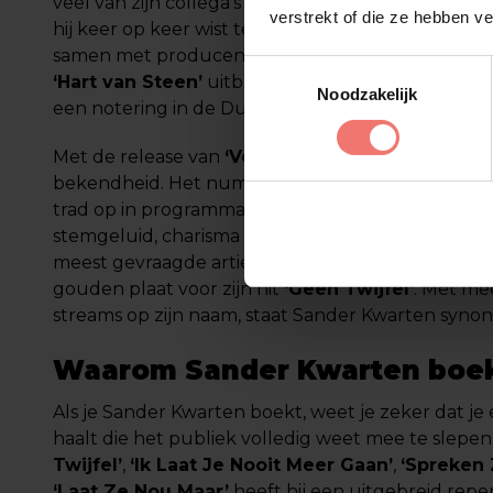
veel van zijn collega’s deed hij mee aan diverse t
verstrekt of die ze hebben v
hij keer op keer wist te winnen. Zijn doorbraak kw
samen met producent Goldfinger (Waylon van der
Toestemmingsselectie
‘Hart van Steen’
uitbracht. Deze single werd zijn 
Noodzakelijk
een notering in de Dutch Charts Single Top 100.
Met de release van
‘Verliefd’
in 2015 kreeg Sand
bekendheid. Het nummer werd volop gedraaid op r
trad op in programma’s zoals Muziekfeest op het P
stemgeluid, charisma en pakkende nummers ma
meest gevraagde artiesten in het land. In 2023 ont
gouden plaat voor zijn hit
‘Geen Twijfel’
. Met me
streams op zijn naam, staat Sander Kwarten synon
Waarom Sander Kwarten boe
Als je Sander Kwarten boekt, weet je zeker dat je e
haalt die het publiek volledig weet mee te slepen.
Twijfel’
,
‘Ik Laat Je Nooit Meer Gaan’
,
‘Spreken
‘Laat Ze Nou Maar’
heeft hij een uitgebreid reper