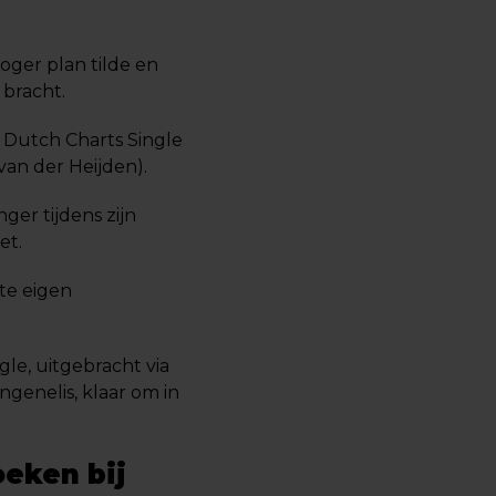
hoger plan tilde en
bracht.
e Dutch Charts Single
an der Heijden).
ger tijdens zijn
et.
te eigen
gle, uitgebracht via
genelis, klaar om in
eken bij