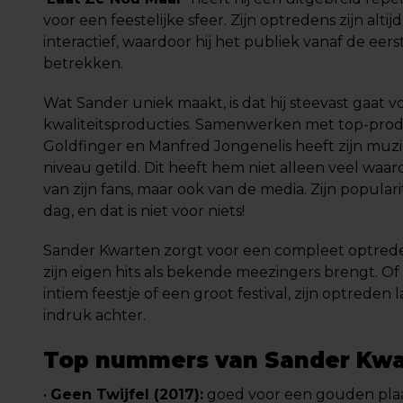
voor een feestelijke sfeer. Zijn optredens zijn alti
interactief, waardoor hij het publiek vanaf de eer
betrekken.
Wat Sander uniek maakt, is dat hij steevast gaat v
kwaliteitsproducties. Samenwerken met top-prod
Goldfinger en Manfred Jongenelis heeft zijn muz
niveau getild. Dit heeft hem niet alleen veel waa
van zijn fans, maar ook van de media. Zijn populari
dag, en dat is niet voor niets!
Sander Kwarten zorgt voor een compleet optrede
zijn eigen hits als bekende meezingers brengt. O
intiem feestje of een groot festival, zijn optreden 
indruk achter.
Top nummers van Sander Kwa
•
Geen Twijfel (2017):
goed voor een gouden plaa