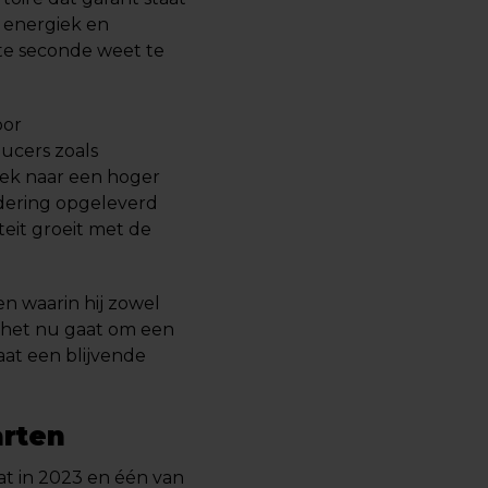
jd energiek en
ste seconde weet te
oor
ucers zoals
iek naar een hoger
rdering opgeleverd
teit groeit met de
n waarin hij zowel
f het nu gaat om een
laat een blijvende
rten
t in 2023 en één van