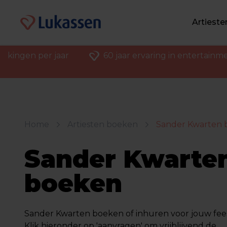
Artiest
ekingen per jaar
60 jaar ervaring in entertainm
Home
Artiesten boeken
Sander Kwarten 
Sander Kwarte
boeken
Sander Kwarten boeken of inhuren voor jouw feest
Klik hieronder op 'aanvragen' om vrijblijvend de