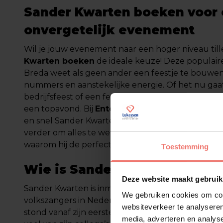
Sander Kwarten boeken voor
onvergetelijk evenement
Wil je jouw evenement naar een hoger niveau till
Kwarten boeken
de ideale keuze! Deze populaire
Breda weet als geen ander een feestje te bouwe
nummers en aanstekelijke energie. Of het nu gaat
bedrijfsfeest of een festival, Sander Kwarten zor
een topavond. Bij
Entertainmentbureau Lukass
en snel Sander Kwarten boeken voor jouw feest 
verder om alles te weten te komen over deze talen
waarom hij de perfecte keuze is voor jouw gelege
Toestemming
Wie is Sander Kwarten?
Deze website maakt gebruik
Sander Kwarten is inmiddels uitgegroeid tot een 
We gebruiken cookies om cont
volkszangers in Nederland. Hij begon al op jonge 
websiteverkeer te analyseren
stond vanaf zijn eerste stappen op het podium in d
media, adverteren en analys