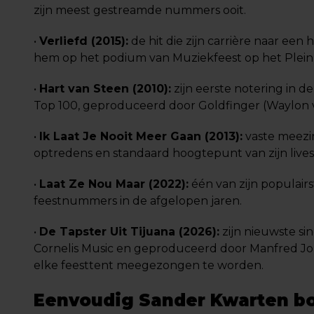
zijn meest gestreamde nummers ooit.
•
Verliefd (2015):
de hit die zijn carrière naar een 
hem op het podium van Muziekfeest op het Plein 
•
Hart van Steen (2010):
zijn eerste notering in d
Top 100, geproduceerd door Goldfinger (Waylon v
•
Ik Laat Je Nooit Meer Gaan (2013):
vaste meezin
optredens en standaard hoogtepunt van zijn lives
•
Laat Ze Nou Maar (2022):
één van zijn populairs
feestnummers in de afgelopen jaren.
•
De Tapster Uit Tijuana (2026):
zijn nieuwste sin
Cornelis Music en geproduceerd door Manfred Jon
elke feesttent meegezongen te worden.
Eenvoudig Sander Kwarten bo