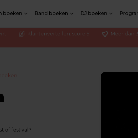
en boeken
Band boeken
DJ boeken
Progra
ent
Klantenvertellen: score 9
Meer dan 3
boeken
n
 of festival?