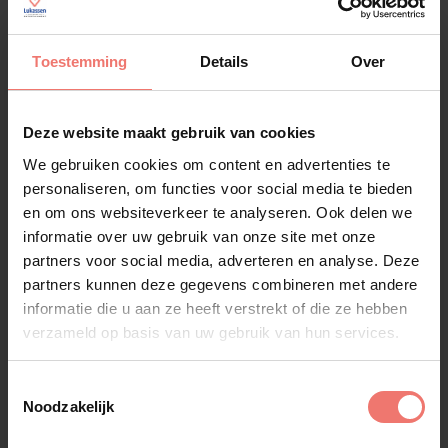
Hazes, Jeroen van der Boom en Emma Heesters, en
gaf het publiek vijf onvergetelijke avonden.
Toestemming
Details
Over
Dit jaar sloot Senna zelfs het prestigieuze Edison
Award-gala af met haar hit
Alles
. Met nominaties
Deze website maakt gebruik van cookies
naast artiesten als Tino Martin en Marco
Schuitmaker is het duidelijk dat ze een gevestigde
We gebruiken cookies om content en advertenties te
naam aan het worden is. Haar agenda staat vol met
personaliseren, om functies voor social media te bieden
optredens en nieuwe projecten, en haar volgende
en om ons websiteverkeer te analyseren. Ook delen we
single wordt binnenkort verwacht. Nederland kan
informatie over uw gebruik van onze site met onze
niet meer om Senna heen!
partners voor social media, adverteren en analyse. Deze
partners kunnen deze gegevens combineren met andere
Senna boeken voor jouw
informatie die u aan ze heeft verstrekt of die ze hebben
verzameld op basis van uw gebruik van hun services.
evenement?
Wil jij ook een geweldige avond beleven met een
Toestemmingsselectie
optreden van Senna? Neem dan contact op met
Noodzakelijk
Entertainmentbureau Lukassen om de