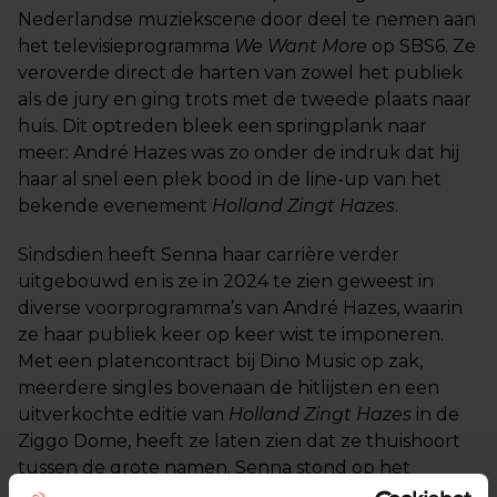
Nederlandse muziekscene door deel te nemen aan
het televisieprogramma
We Want More
op SBS6. Ze
veroverde direct de harten van zowel het publiek
als de jury en ging trots met de tweede plaats naar
huis. Dit optreden bleek een springplank naar
meer: André Hazes was zo onder de indruk dat hij
haar al snel een plek bood in de line-up van het
bekende evenement
Holland Zingt Hazes
.
Sindsdien heeft Senna haar carrière verder
uitgebouwd en is ze in 2024 te zien geweest in
diverse voorprogramma’s van André Hazes, waarin
ze haar publiek keer op keer wist te imponeren.
Met een platencontract bij Dino Music op zak,
meerdere singles bovenaan de hitlijsten en een
uitverkochte editie van
Holland Zingt Hazes
in de
Ziggo Dome, heeft ze laten zien dat ze thuishoort
tussen de grote namen. Senna stond op het
podium naast bekende artiesten als Roxeanne