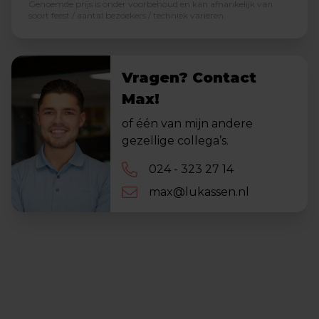
Genoemde prijs is onder voorbehoud en kan afhankelijk van
soort feest / aantal bezoekers / techniek variëren.
Vragen? Contact
Max!
of één van mijn andere
gezellige collega’s.
024 - 323 27 14
max@lukassen.nl