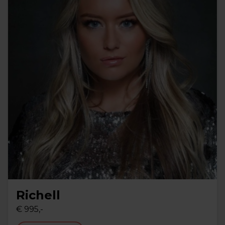
Richell
€ 995,-