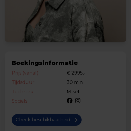
Boekingsinformatie
Prijs (vanaf)
€ 2995,-
Tijdsduur
30 min
Techniek
M-set
Socials
Check beschikbaarheid