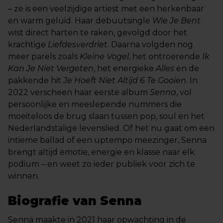
– ze is een veelzijdige artiest met een herkenbaar
en warm geluid. Haar debuutsingle
Wie Je Bent
wist direct harten te raken, gevolgd door het
krachtige
Liefdesverdriet
. Daarna volgden nog
meer parels zoals
Kleine Vogel
, het ontroerende
Ik
Kan Je Niet Vergeten
, het energieke
Alles
en de
pakkende hit
Je Hoeft Niet Altijd 6 Te Gooien
. In
2022 verscheen haar eerste album
Senna
, vol
persoonlijke en meeslepende nummers die
moeiteloos de brug slaan tussen pop, soul en het
Nederlandstalige levenslied. Of het nu gaat om een
intieme ballad of een uptempo meezinger, Senna
brengt altijd emotie, energie en klasse naar elk
podium – en weet zo ieder publiek voor zich te
winnen.
Biografie van Senna
Senna maakte in 2021 haar opwachting in de