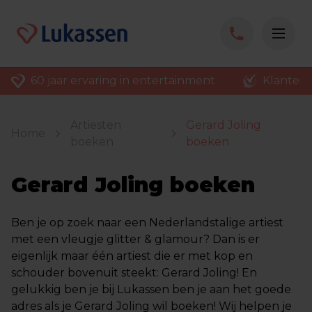
60 jaar ervaring in entertainment
Klantenv
Artiesten
Gerard Joling
Home
boeken
boeken
Gerard Joling boeken
Ben je op zoek naar een Nederlandstalige artiest
met een vleugje glitter & glamour? Dan is er
eigenlijk maar één artiest die er met kop en
schouder bovenuit steekt: Gerard Joling! En
gelukkig ben je bij Lukassen ben je aan het goede
adres als je Gerard Joling wil boeken! Wij helpen je