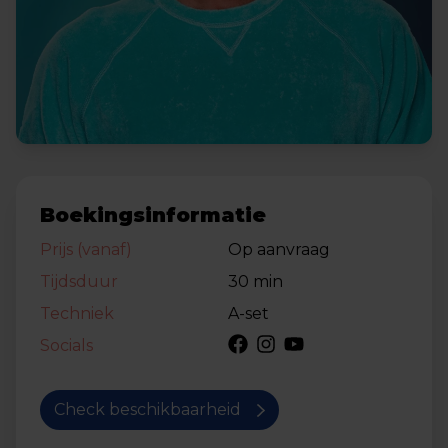
Boekingsinformatie
Prijs (vanaf)
Op aanvraag
Tijdsduur
30 min
Techniek
A-set
Socials
Check beschikbaarheid