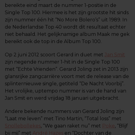
bereikte eind maart de nummer 1-positie in de
Single Top 100. Hiermee is het zijn grootste hit sinds
zijn nummer één hit “No More Bolero’s” uit 1989. In
de Nederlandse Top 40 wordt dit resultaat echter
niet behaald. Het gelijknamige album Maak me gek
bereikt ook de top in de Album Top 100.
Op 2 juni 2012 scoort Gerard in duet met
Jan Smit
zijn negende nummer 1-hit in de Single Top 100
met “Echte Vrienden”. Gerard Joling zet in 2013 zijn
glansrijke zangcarrière voort met de release van de
splinternieuwe single, getiteld “De Nacht Voorbij”.
Het vrolijke, uptempo nummer is van de hand van
Jan Smit en werd vrijdag 18 januari uitgebracht.
Andere bekende nummers van Gerard Joling zijn
“Laat me leven” met Tino Martin, “Total loss” met
Snollebollekes
, “We gaan raket nu” met
Poke
, “Blijf
bij mij” met
André Hazes
en “Dochter van de