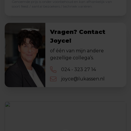
Genoemde prijs is onder voorbehoud en kan afhankelijk van
soort feest / aantal bezoekers / techniek variëren.
Vragen? Contact
Joyce!
of één van mijn andere
gezellige collega’s.
024 - 323 27 14
joyce@lukassen.nl