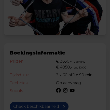
Boekingsinformatie
Prijzen
€ 3650,-
backline
€ 4850,-
tot 1000
Tijdsduur
2 x 60 of 1 x 90 min
Techniek
Op aanvraag
Socials
Check beschikbaarheid