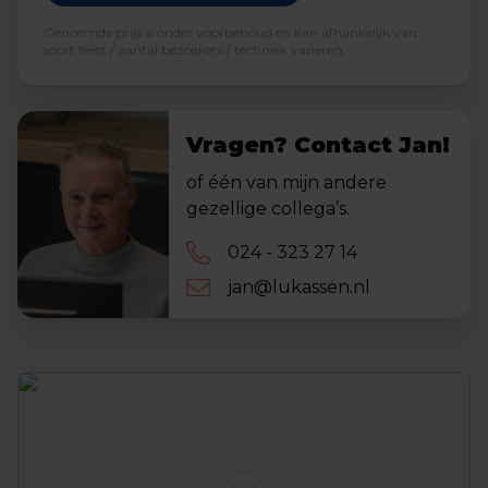
Genoemde prijs is onder voorbehoud en kan afhankelijk van
soort feest / aantal bezoekers / techniek variëren.
Vragen? Contact Jan!
of één van mijn andere
gezellige collega’s.
024 - 323 27 14
jan@lukassen.nl