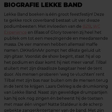
BIOGRAFIE LEKKE BAND
Lekke Band boeken is één groot feestfestijn! Deze
te gekke rock coverband bestaat uit vier dwaze
podiumbeesten. Met invloeden van de
BZB
,
WC
Experience
en Blaas of Glory toveren zij heel het
publiek om tot een meezingende en meedansende
massa. De vier mannen hebben allemaal maffe
namen. DiKKeSnAAr pompt het dikste geluid uit
zijn gitaar. Voordat de show begint, staat hij al op
het podium en daar komt hij niet meer vanaf. Tilbal
stuitert met zijn draadloze basgitaar heel de tent
door. Als mensen proberen ‘weg te vluchten’ rent
Tilbal met zijn bas naar buiten om de mensen terug
in de tent te krijgen. Laars Oelrieg is de drumkoning
van Lekke Band. Naast zijn geweldige drumpartijen
kan hij ook nog zingen én beheerst hij de toetsen
met maar één vinger! Natte Staldeur is de scherp
gebekte zanger/entertainer van de band. Met zijn