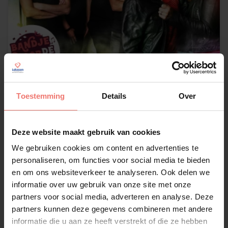
Bandje voor de Sfeer
Toestemming
Details
Over
€ 2795,-
Deze website maakt gebruik van cookies
Lees meer
We gebruiken cookies om content en advertenties te
personaliseren, om functies voor social media te bieden
en om ons websiteverkeer te analyseren. Ook delen we
informatie over uw gebruik van onze site met onze
partners voor social media, adverteren en analyse. Deze
partners kunnen deze gegevens combineren met andere
informatie die u aan ze heeft verstrekt of die ze hebben