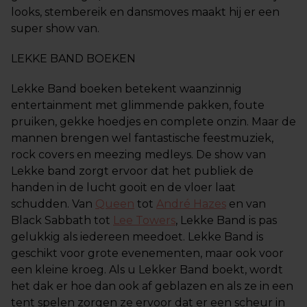
looks, stembereik en dansmoves maakt hij er een
super show van.
LEKKE BAND BOEKEN
Lekke Band boeken betekent waanzinnig
entertainment met glimmende pakken, foute
pruiken, gekke hoedjes en complete onzin. Maar de
mannen brengen wel fantastische feestmuziek,
rock covers en meezing medleys. De show van
Lekke band zorgt ervoor dat het publiek de
handen in de lucht gooit en de vloer laat
schudden. Van
Queen
tot
André Hazes
en van
Black Sabbath tot
Lee Towers
, Lekke Band is pas
gelukkig als iedereen meedoet. Lekke Band is
geschikt voor grote evenementen, maar ook voor
een kleine kroeg. Als u Lekker Band boekt, wordt
het dak er hoe dan ook af geblazen en als ze in een
tent spelen zorgen ze ervoor dat er een scheur in