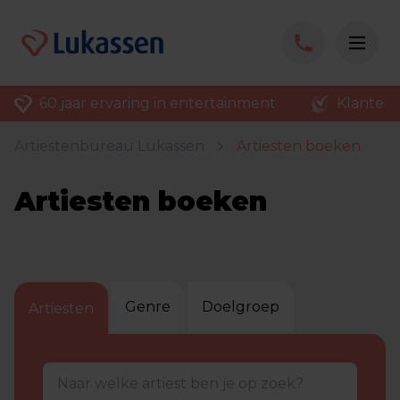
60 jaar ervaring in entertainment
Klantenv
Artiestenbureau Lukassen
Artiesten boeken
Artiesten boeken
Genre
Doelgroep
Artiesten