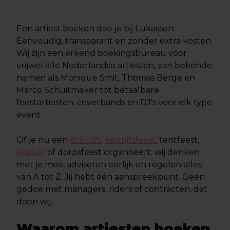
Een artiest boeken doe je bij Lukassen.
Eenvoudig, transparant en zonder extra kosten.
Wij zijn een erkend boekingsbureau voor
vrijwel alle Nederlandse artiesten, van bekende
namen als Monique Smit, Thomas Berge en
Marco Schuitmaker tot betaalbare
feestartiesten, coverbands en DJ's voor elk type
event.
Of je nu een
bruiloft
,
bedrijfsfeest
, tentfeest,
festival
of dorpsfeest organiseert: wij denken
met je mee, adviseren eerlijk en regelen alles
van A tot Z. Jij hebt één aanspreekpunt. Geen
gedoe met managers, riders of contracten, dat
doen wij.
Waarom artiesten boeken