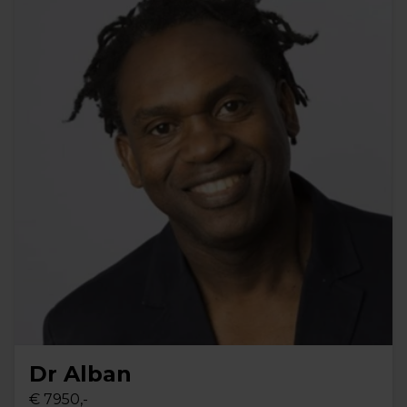
Dr Alban
€ 7950,-