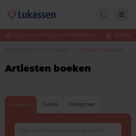
60 jaar ervaring in entertainment
Klantenv
Artiestenbureau Lukassen
Artiesten boeken
Artiesten boeken
Genre
Doelgroep
Artiesten