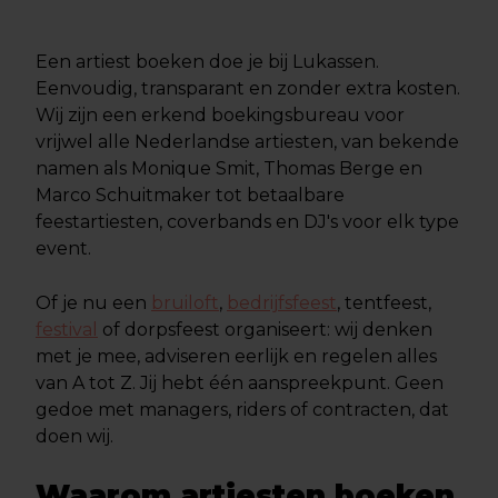
Een artiest boeken doe je bij Lukassen.
Eenvoudig, transparant en zonder extra kosten.
Wij zijn een erkend boekingsbureau voor
vrijwel alle Nederlandse artiesten, van bekende
namen als Monique Smit, Thomas Berge en
Marco Schuitmaker tot betaalbare
feestartiesten, coverbands en DJ's voor elk type
event.
Of je nu een
bruiloft
,
bedrijfsfeest
, tentfeest,
festival
of dorpsfeest organiseert: wij denken
met je mee, adviseren eerlijk en regelen alles
van A tot Z. Jij hebt één aanspreekpunt. Geen
gedoe met managers, riders of contracten, dat
doen wij.
Waarom artiesten boeken