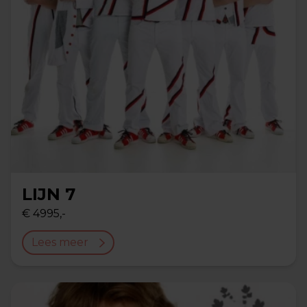
LIJN 7
€ 4995,-
Lees meer