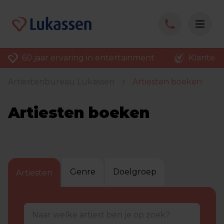
60 jaar ervaring in entertainment
Klantenv
Artiestenbureau Lukassen
Artiesten boeken
Artiesten boeken
Genre
Doelgroep
Artiesten