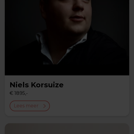
Niels Korsuize
€ 1895,-
Lees meer