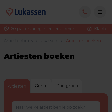
60 jaar ervaring in entertainment
Klantenv
Artiestenbureau Lukassen
Artiesten boeken
Artiesten boeken
Genre
Doelgroep
Artiesten