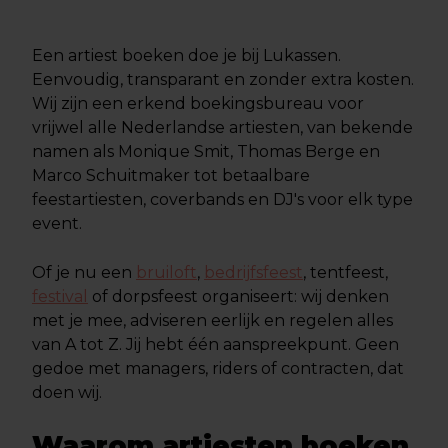
Een artiest boeken doe je bij Lukassen.
Eenvoudig, transparant en zonder extra kosten.
Wij zijn een erkend boekingsbureau voor
vrijwel alle Nederlandse artiesten, van bekende
namen als Monique Smit, Thomas Berge en
Marco Schuitmaker tot betaalbare
feestartiesten, coverbands en DJ's voor elk type
event.
Of je nu een
bruiloft
,
bedrijfsfeest
, tentfeest,
festival
of dorpsfeest organiseert: wij denken
met je mee, adviseren eerlijk en regelen alles
van A tot Z. Jij hebt één aanspreekpunt. Geen
gedoe met managers, riders of contracten, dat
doen wij.
Waarom artiesten boeken