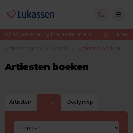
60 jaar ervaring in entertainment
Klantenv
Artiestenbureau Lukassen
Artiesten boeken
Artiesten boeken
Artiesten
Doelgroep
Genre