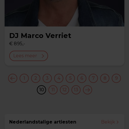
DJ Marco Verriet
€ 895,-
Lees meer
1
2
3
4
5
6
7
8
9
10
11
12
13
Nederlandstalige artiesten
Bekijk