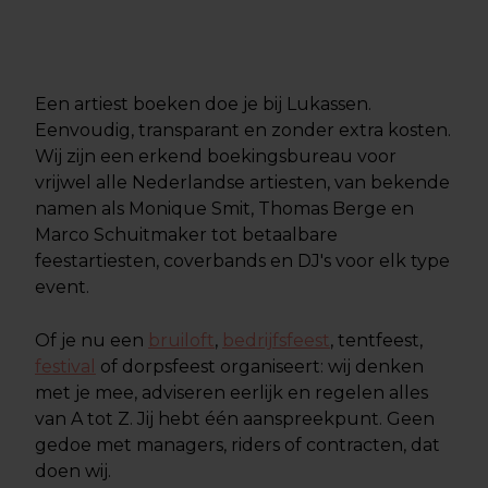
Een artiest boeken doe je bij Lukassen.
Eenvoudig, transparant en zonder extra kosten.
Wij zijn een erkend boekingsbureau voor
vrijwel alle Nederlandse artiesten, van bekende
namen als Monique Smit, Thomas Berge en
Marco Schuitmaker tot betaalbare
feestartiesten, coverbands en DJ's voor elk type
event.
Of je nu een
bruiloft
,
bedrijfsfeest
, tentfeest,
festival
of dorpsfeest organiseert: wij denken
met je mee, adviseren eerlijk en regelen alles
van A tot Z. Jij hebt één aanspreekpunt. Geen
gedoe met managers, riders of contracten, dat
doen wij.